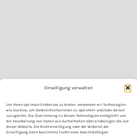
Einwilligung verwalten
Um Ihnen optimale Erlebnisse zu bieten, verwenden wir Technologien
Leaflet
|
©
OpenStreetMap
wie Cookies, um Geräteinformationen zu speichern und/oder darauf
zuzugreifen. Die Zustimmung zu diesen Technologien ermöglicht uns
Loofile Innovation UG
Impressum
die Verarbeitung von Daten wie Surfverhalten oder eindeutigen IDs auf
(Haftungsbeschränkt)
Datenschutz
dieser Website. Die Nichteinwilligung oder der Widerruf der
Einwilligung kann bestimmte Funktionen beeinträchtigen.
Hans-Thoma-Weg 1
Webseite