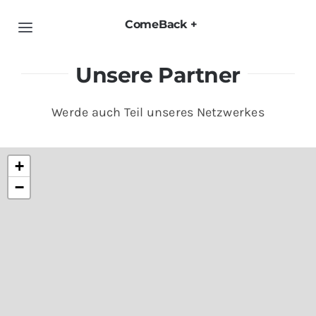
Zum
ComeBack +
Inhalt
Toggle
springen
Navigation
Home
Unsere Partner
Wie funktioniert’s?
Werde auch Teil unseres Netzwerkes
Partner werden
+
Kontakt
−
Download