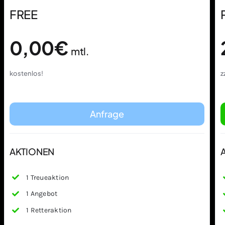
FREE
0,00€
mtl.
kostenlos!
z
Anfrage
AKTIONEN
1 Treueaktion
1
Angebot
1 Retteraktion